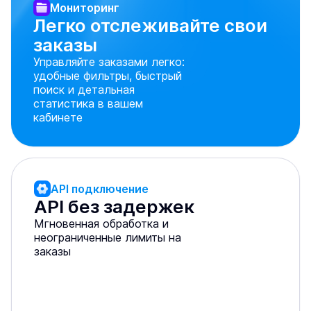
Мониторинг
Легко отслеживайте свои 
заказы
Управляйте заказами легко:
удобные фильтры, быстрый
поиск и детальная
статистика в вашем
кабинете
API подключение
API без задержек
Мгновенная обработка и
неограниченные лимиты на
заказы