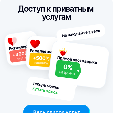
Доступ к приватным 
услугам
Не покупайте здесь
Ритейлеры
Реселлеры
+3000%
наценка
+500%
Прямой поставщики
наценка
0%
наценка
Теперь можно 
 купить здесь 
Весь список услуг